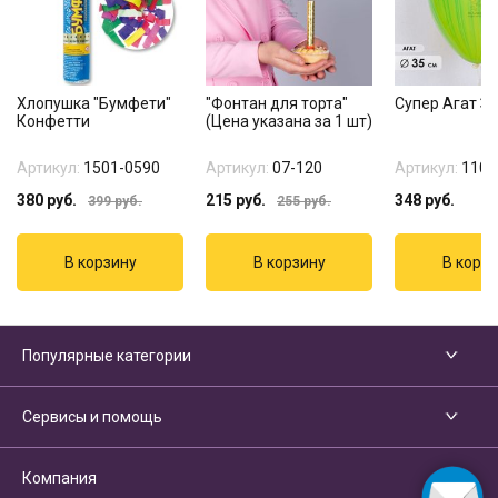
Хлопушка "Бумфети"
"Фонтан для торта"
Супер Агат З
Конфетти
(Цена указана за 1 шт)
Артикул:
1501-0590
Артикул:
07-120
Артикул:
1108
380
руб.
215
руб.
348
руб.
399
руб.
255
руб.
Популярные категории
Сервисы и помощь
Компания