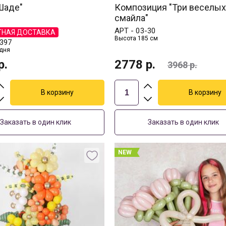
Шаде"
Композиция "Три веселых
смайла"
АРТ -
03-30
ТНАЯ ДОСТАВКА
Высота 185 см
397
 дня
р.
2778
р.
3968
р.
Заказать в один клик
Заказать в один клик
NEW