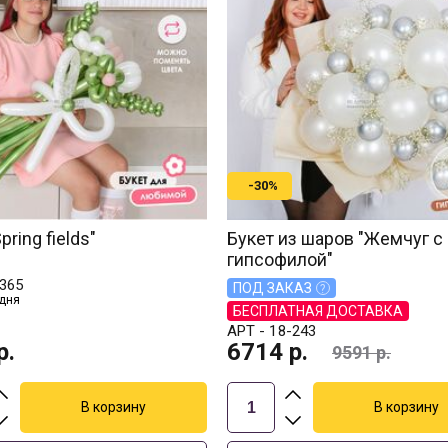
-30%
pring fields"
Букет из шаров "Жемчуг с
гипсофилой"
365
ПОД ЗАКАЗ
 дня
БЕСПЛАТНАЯ ДОСТАВКА
АРТ -
18-243
р.
6714
р.
9591
р.