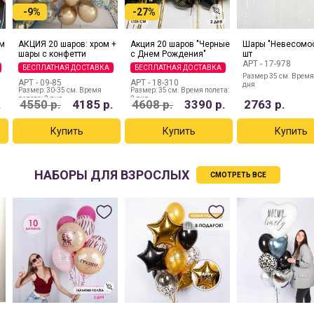
-9%
-27%
ем
АКЦИЯ 20 шаров: хром +
Акция 20 шаров "Черные
Шары "Невесомос
шары с конфетти
с Днем Рождения"
шт
АРТ -
17-978
БЕСПЛАТНАЯ ДОСТАВКА
БЕСПЛАТНАЯ ДОСТАВКА
Размер 35 см. Время
АРТ -
09-85
АРТ -
18-310
дня
Размер: 30-35 см. Время
Размер: 35 см. Время полета:
полета: 2 дня
2 дня
.
4550
р.
4185
р.
4608
р.
3390
р.
2763
р.
НАБОРЫ ДЛЯ ВЗРОСЛЫХ
СМОТРЕТЬ ВСЕ