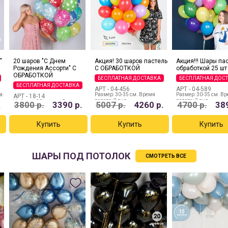
"
20 шаров "С Днем
Акция! 30 шаров пастель
Акция!!! Шары па
Рождения Ассорти" С
С ОБРАБОТКОЙ
обработкой 25 шт
ОБРАБОТКОЙ
БЕСПЛАТНАЯ ДОСТАВКА
БЕСПЛАТНАЯ ДОС
БЕСПЛАТНАЯ ДОСТАВКА
АРТ -
04-456
АРТ -
04-589
а:
Размер: 30-35 см. Время
Размер: 30-35 см. В
АРТ -
18-14
полета: 2 дня
полета: 2 дня
Набор из 20 шаров. Время
.
3800
р.
3390
р.
5007
р.
4260
р.
4700
р.
38
полета: 2 дня
ШАРЫ ПОД ПОТОЛОК
СМОТРЕТЬ ВСЕ