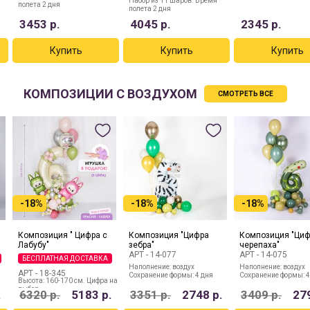
Набор из 11 шаров. Время
полета 2 дня
полета 2 дня
3453
р.
4045
р.
2345
р.
КОМПОЗИЦИИ С ВОЗДУХОМ
СМОТРЕТЬ ВСЕ
-18%
-18%
-18%
Композиция " Цифра с
Композиция "Цифра
Композиция "Ци
Лабубу"
зебра"
черепаха"
АРТ -
14-077
АРТ -
14-075
БЕСПЛАТНАЯ ДОСТАВКА
Наполнение: воздух
Наполнение: воздух
АРТ -
18-345
Сохранение формы: 4 дня
Сохранение формы: 4
Высота: 160-170 см. Цифра на
выбор
.
6320
р.
5183
р.
3351
р.
2748
р.
3409
р.
27