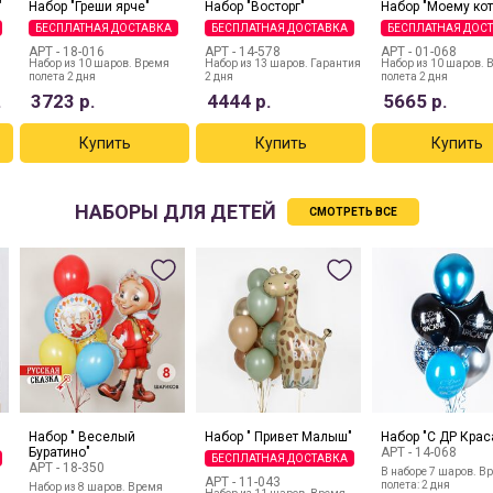
"
Набор "Греши ярче"
Набор "Восторг"
​Набор "Моему кот
БЕСПЛАТНАЯ ДОСТАВКА
БЕСПЛАТНАЯ ДОСТАВКА
БЕСПЛАТНАЯ ДОС
АРТ -
18-016
АРТ -
14-578
АРТ -
01-068
Набор из 10 шаров. Время
Набор из 13 шаров. Гарантия
Набор из 10 шаров. 
полета 2 дня
2 дня
полета 2 дня
.
3723
р.
4444
р.
5665
р.
НАБОРЫ ДЛЯ ДЕТЕЙ
СМОТРЕТЬ ВСЕ
Набор " Веселый
Набор " Привет Малыш"
Набор "С ДР Крас
Буратино"
АРТ -
14-068
БЕСПЛАТНАЯ ДОСТАВКА
АРТ -
18-350
В наборе 7 шаров. В
АРТ -
11-043
полета: 2 дня
Набор из 8 шаров. Время