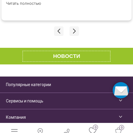
корректировок в заказ. Спасибо вам большое!
Читать полностью
НОВОСТИ
Популярные категории
Сервисы и помощь
Компания
0
0