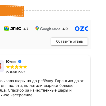
4.7
4.9
4.9
Оставить отзыв
Юлия
27 июля 2026
азывала шары на др ребёнку. Гарантию дают
Вы
2 дня полёта, но летали шарики больше
то
качественные шары и
мн
ичное настроение!
жи
Об
Чи