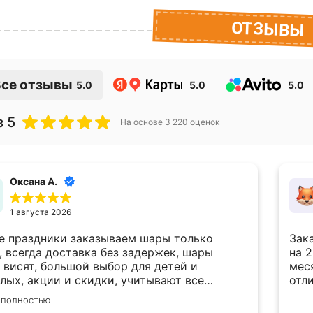
ОТЗЫВЫ
Все отзывы
5.0
5.0
5.0
 5
На основе
3 220
оценок
Оксана А.
1 августа 2026
е праздники заказываем шары только
Зак
, всегда доставка без задержек, шары
на 
 висят, большой выбор для детей и
месяца. Спасибо за 
лых, акции и скидки, учитывают все
отл
ания по внесению корректировок в заказ.
 полностью
бо вам большое!