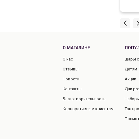
ились.Всегда на связи. Доставка даже
,чем оговаривали(нам это было важно)
ль мне очень помог,так как я встречала
 одна,помог донести и
овать.Родителям,ученикам и учителям
илась цветовая гамма(нам менеджер
жил к цветам нашего зала).Только
е впечатление,спасибо,мы будем
О МАГАЗИНЕ
ПОПУ
ться только к вам! Вам процветания!
О нас
Шары с
Отзывы
Детям
Новости
Акции
Контакты
Дни ро
Благотворительность
Наборы
Корпоративным клиентам
Топ пр
Посмот