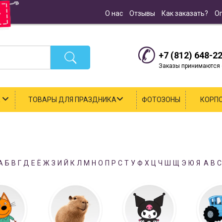
О нас
Отзывы
Как заказать?
О
+7 (812) 648-2
Заказы принимаются с
К
ТОВАРЫ ДЛЯ ПРАЗДНИКА
ФОТОЗОНЫ
КОРП
А
Б
В
Г
Д
Е
Ё
Ж
З
И
Й
К
Л
М
Н
О
П
Р
С
Т
У
Ф
Х
Ц
Ч
Ш
Щ
Э
Ю
Я
A
B
C