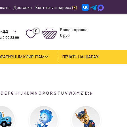
плата
Доставка
Контакты и адреса
(3)
Ваша корзина:
0
2-44
0 руб.
 9.00-23.00
ОРАТИВНЫМ КЛИЕНТАМ
ПЕЧАТЬ НА ШАРАХ
D
E
F
G
H
I
J
K
L
M
N
O
P
Q
R
S
T
U
V
W
X
Y
Z
Все