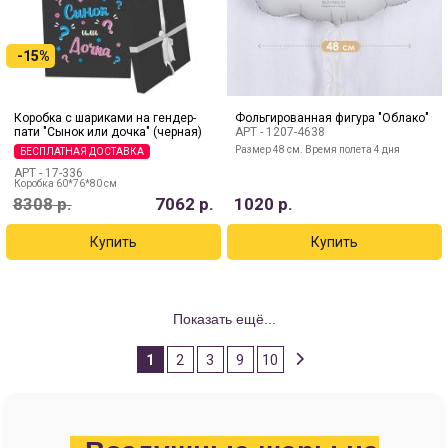
-15%
Коробка с шариками на гендер-
Фольгированная фигура "Облако"
пати "Сынок или дочка" (черная)
АРТ -
1207-4638
Размер 48 см. Время полета 4 дня
БЕСПЛАТНАЯ ДОСТАВКА
АРТ -
17-336
Коробка 60*76*80 см
8308
р.
7062
р.
1020
р.
Показать ещё...
1
2
3
9
10