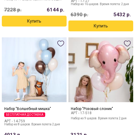
АРТ -
17-27
Набор из 16 шаров. Время полета: 2 дня
7228
р.
6144
р.
6390
р.
5432
р.
Набор "Волшебный мишка"
Набор "Розовый слоник"
АРТ -
17-518
БЕСПЛАТНАЯ ДОСТАВКА
Набор из 9 шаров. Время полета 2 дня
АРТ -
14-759
Набор из 8 шаров. Время полета 2 дня
4013
р.
3121
р.