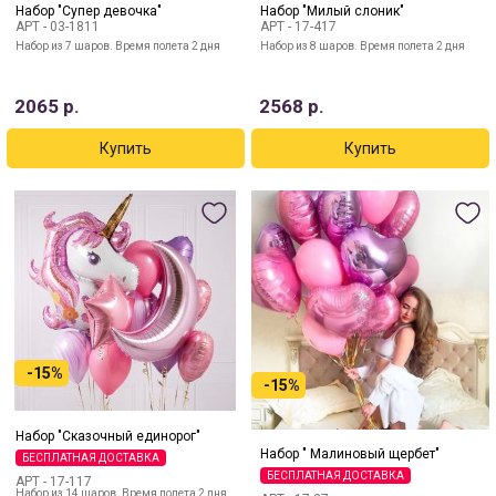
Набор "Супер девочка"
Набор "Милый слоник"
АРТ -
03-1811
АРТ -
17-417
Набор из 7 шаров. Время полета 2 дня
Набор из 8 шаров. Время полета 2 дня
2065
р.
2568
р.
-15%
-15%
Набор "Сказочный единорог"
Набор " Малиновый щербет"
БЕСПЛАТНАЯ ДОСТАВКА
БЕСПЛАТНАЯ ДОСТАВКА
АРТ -
17-117
Набор из 14 шаров. Время полета 2 дня