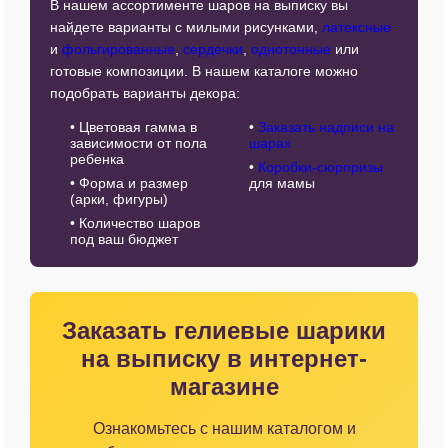
В нашем ассортименте шаров на выписку вы
найдете варианты с милыми рисунками,
латексные
и
фольгированные
,
сердечки
,
однотонные
или
готовые композиции. В нашем каталоге можно
подобрать варианты декора:
• Цветовая гамма в
•
Заказать надписи на
зависимости от пола
шарах
ребенка
•
Коробки-сюрпризы
• Форма и размер
для мамы
(арки, фигуры)
• Количество шаров
под ваш бюджет
Заказать гелиевые шарики
на выписку в интернет-
магазине
Ознакомьтесь с нашим каталогом и