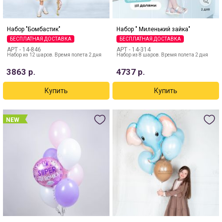
Набор "Бомбастик"
Набор " Миленький зайка"
БЕСПЛАТНАЯ ДОСТАВКА
БЕСПЛАТНАЯ ДОСТАВКА
АРТ -
14-846
АРТ -
14-314
Набор из 12 шаров. Время полета 2 дня
Набор из 8 шаров. Время полета 2 дня
3863
р.
4737
р.
NEW