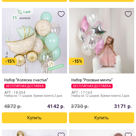
-15%
-15%
Набор "Коляска счастья"
Набор "Розовые мечты"
БЕСПЛАТНАЯ ДОСТАВКА
БЕСПЛАТНАЯ ДОСТАВКА
АРТ -
18-304
АРТ -
17-163
Набор из 11 шаров. Время полета 2 дня
Набор из 12 шаров. Время полета 2 дня.
4872
р.
4142
р.
3730
р.
3171
р.