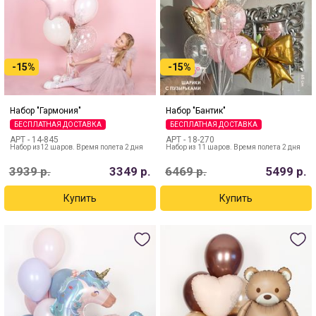
-15%
-15%
Набор "Гармония"
Набор "Бантик"
БЕСПЛАТНАЯ ДОСТАВКА
БЕСПЛАТНАЯ ДОСТАВКА
АРТ -
14-845
АРТ -
18-270
Набор из12 шаров. Время полета 2 дня
Набор из 11 шаров. Время полета 2 дня
3939
р.
3349
р.
6469
р.
5499
р.