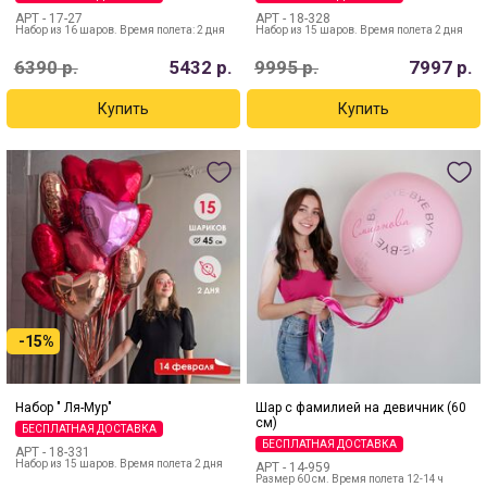
АРТ -
17-27
АРТ -
18-328
Набор из 16 шаров. Время полета: 2 дня
Набор из 15 шаров. Время полета 2 дня
6390
р.
5432
р.
9995
р.
7997
р.
-15%
Набор " Ля-Мур"
Шар с фамилией на девичник (60
см)
БЕСПЛАТНАЯ ДОСТАВКА
БЕСПЛАТНАЯ ДОСТАВКА
АРТ -
18-331
Набор из 15 шаров. Время полета 2 дня
АРТ -
14-959
Размер 60 см. Время полета 12-14 ч