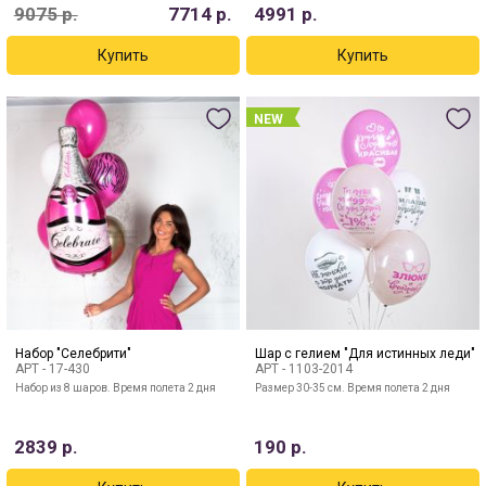
9075
р.
7714
р.
4991
р.
NEW
Набор "Селебрити"
Шар с гелием "Для истинных леди"
АРТ -
17-430
АРТ -
1103-2014
Набор из 8 шаров. Время полета 2 дня
Размер 30-35 см. Время полета 2 дня
2839
р.
190
р.