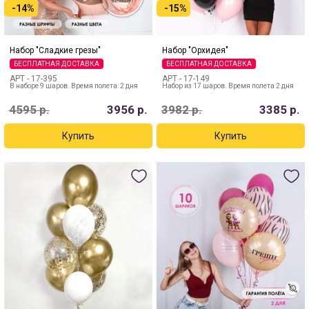
-14%
-15%
Набор "Сладкие грезы"
Набор "Орхидея"
БЕСПЛАТНАЯ ДОСТАВКА
БЕСПЛАТНАЯ ДОСТАВКА
АРТ -
17-395
АРТ -
17-149
В наборе 9 шаров. Время полета: 2 дня
Набор из 17 шаров. Время полета 2 дня
4595
р.
3956
р.
3982
р.
3385
р.