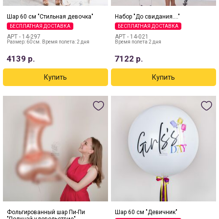
Шар 60 см "Стильная девочка"
Набор "До свидания...."
БЕСПЛАТНАЯ ДОСТАВКА
БЕСПЛАТНАЯ ДОСТАВКА
АРТ -
14-297
АРТ -
14-021
Размер: 60 см. Время полета: 2 дня
Время полета 2 дня
4139
р.
7122
р.
Фольгированный шар Пи-Пи
Шар 60 см "Девичник"
"Получай удовольствие"