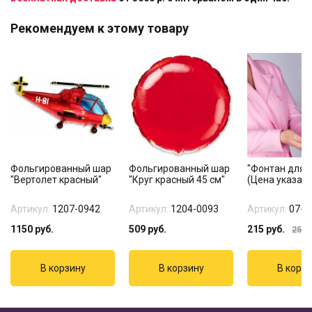
Рекомендуем к этому товару
Фольгированный шар
Фольгированный шар
"Фонтан для т
"Вертолет красный"
"Круг красный 45 см"
(Цена указана
Артикул:
1207-0942
Артикул:
1204-0093
Артикул:
07-1
1150
руб.
509
руб.
215
руб.
255
р