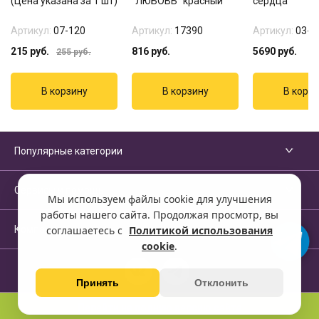
(Цена указана за 1 шт)
"ЛЮБОВЬ" красный
сердца"
Артикул:
07-120
Артикул:
17390
Артикул:
03-3
215
руб.
816
руб.
5690
руб.
255
руб.
Популярные категории
Сервисы и помощь
Мы используем файлы cookie для улучшения
работы нашего сайта. Продолжая просмотр, вы
Компания
соглашаетесь с
Политикой использования
cookie
.
Принять
Отклонить
Перейти на полную версию сайта