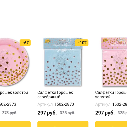
-6%
-10%
орошек золотой
Салфетки Горошек
Салфетки Горош
серебряный
золотой
502-2873
Артикул:
1502-2870
Артикул:
1502-2
297
руб.
297
руб.
275
руб.
328
руб.
328
р