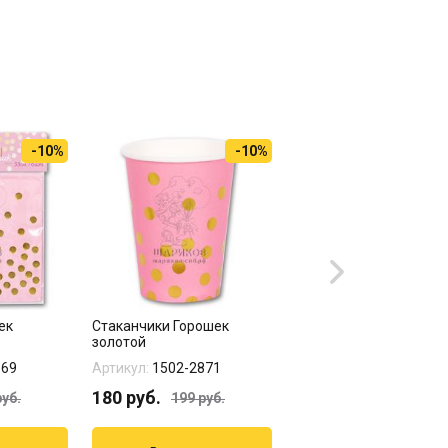
-10%
-10%
-
ек
Стаканчики Горошек
Стаканчики Горошек
золотой
серебряный
869
Артикул:
1502-2871
Артикул:
1502-2872
180
руб.
238
руб.
уб.
199
руб.
299
руб.