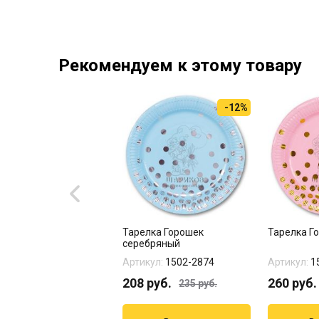
Рекомендуем к этому товару
-12%
гированный шар " С
Тарелка Горошек
Тарелка Г
ошка с розовым
серебряный
иком...
кул:
1202-4041
Артикул:
1502-2874
Артикул:
1
руб.
208
руб.
260
руб.
235
руб.