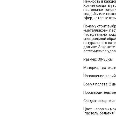
Нежность в каждом
Хотите создать у
пастельных тонов 
свадьбы или нежно
сфер, которые отл
Почему стоит выбр
«металликов», пас
что идеально под
специальной обрабо
натурального лате
дольше. Закажите 
эстетическое удов
Размер: 30-35 см
Материал: латекс 
Наполнение: гелий
Время полета: 2 д
Производитель: Б
Скидка по карте и 
Цвет шаров вы мо
"пастель-бельгия"