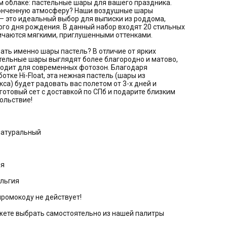
 облаке: пастельные шары для вашего праздника.
тонченную атмосферу? Наши воздушные шары
— это идеальный выбор для выписки из роддома,
го дня рождения. В данный набор входят 20 стильных
ичаются мягкими, приглушенными оттенками.
ать именно шары пастель? В отличие от ярких
тельные шары выглядят более благородно и матово,
ходит для современных фотозон. Благодаря
тке Hi-Float, эта нежная пастель (шары из
кса) будет радовать вас полетом от 3-х дней и
готовый сет с доставкой по СПб и подарите близким
ольствие!
натуральный
ня
ельгия
промокоду не действует!
жете выбрать самостоятельно из нашей палитры