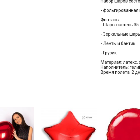
Набор шаров состо
- фольгированная
Фонтаны:
- Шары пастель 35 
- Зеркальные шары 
- Ленты и бантик
- Грузик
Материал: латекс,
Наполнитель: гели
Время полета: 2 д