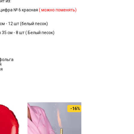
ит из:
 цифра № 6 красная
( можно поменять)
см - 12 шт (белый песок)
35 см - 8 шт ( Белый песок)
 фольга
й
ня
-16%