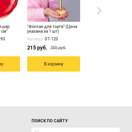
й шар
"Фонтан для торта" (Цена
Фольгированный шар
 см"
указана за 1 шт)
"ЛЮБОВЬ" красный
093
Артикул:
07-120
Артикул:
17390
215
руб.
816
руб.
255
руб.
ПОИСК ПО САЙТУ