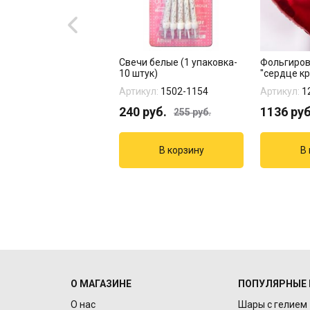
гированная звезда "
Свечи белые (1 упаковка-
Фольгиро
й песок, Сатин"
10 штук)
"сердце кр
кул:
192000SNU
Артикул:
1502-1154
Артикул:
1
руб.
240
руб.
1136
руб
255
руб.
О МАГАЗИНЕ
ПОПУЛЯРНЫЕ 
О нас
Шары с гелием