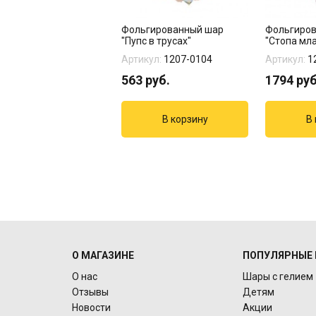
ьгированный шар
Фольгированный шар
Фольгиро
имая, Спасибо За
"Пупс в трусах"
"Стопа мл
у"
девочки"
кул:
1202-4061
Артикул:
1207-0104
Артикул:
1
руб.
563
руб.
1794
руб
О МАГАЗИНЕ
ПОПУЛЯРНЫЕ 
О нас
Шары с гелием
Отзывы
Детям
Новости
Акции