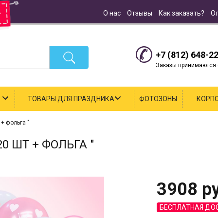
О нас
Отзывы
Как заказать?
О
+7 (812) 648-2
Заказы принимаются с
К
ТОВАРЫ ДЛЯ ПРАЗДНИКА
ФОТОЗОНЫ
КОРП
+ фольга "
 ШТ + ФОЛЬГА "
3908
ру
БЕСПЛАТНАЯ ДО