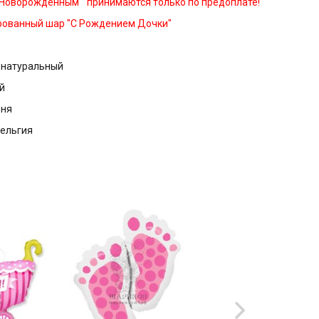
"Новорожденным" принимаются только по предоплате!
рованный шар "С Рождением Дочки"
с натуральный
й
дня
Бельгия