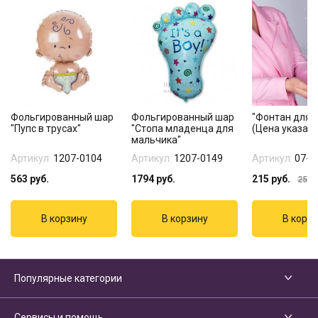
Фольгированный шар
Фольгированный шар
"Фонтан для т
"Пупс в трусах"
"Стопа младенца для
(Цена указана
мальчика"
Артикул:
1207-0104
Артикул:
1207-0149
Артикул:
07-1
563
руб.
1794
руб.
215
руб.
255
р
Популярные категории
Сервисы и помощь