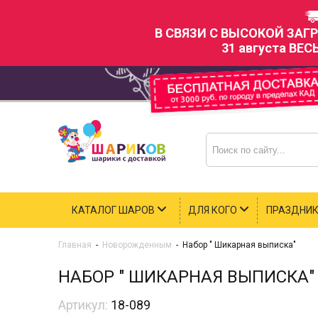
В СВЯЗИ С ВЫСОКОЙ ЗАГ
31 августа ВЕС
КАТАЛОГ ШАРОВ
ДЛЯ КОГО
ПРАЗДНИ
Главная
-
Новорожденным
-
Набор " Шикарная выписка"
НАБОР " ШИКАРНАЯ ВЫПИСКА"
Артикул:
18-089