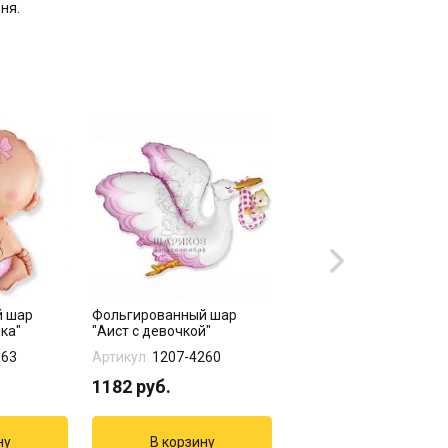
дня.
й шар
Фольгированный шар
Фольгированная фигу
ка"
"Аист с девочкой"
"Малыш девочка"
963
Артикул:
1207-4260
Артикул:
1207-4995
1182
руб.
890
руб.