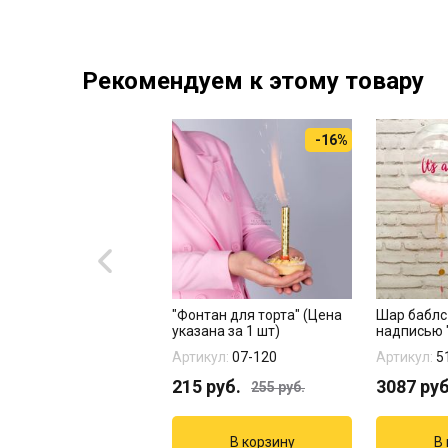
Рекомендуем к этому товару
-16%
 "Белиссимо" 20 шт
"Фонтан для торта" (Цена
Шар баблс
указана за 1 шт)
надписью 
У на...
кул:
17-979
Артикул:
07-120
Артикул:
5
8
руб.
215
руб.
3087
руб
255
руб.