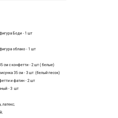
фигура Боди - 1 шт
фигура облако - 1 шт
5 см с конфетти - 2 шт ( белые)
рисунка 35 см - 3 шт. (белый песок)
нфетти и фатин - 2 шт
нный - 3 шт
, латекс;
й;