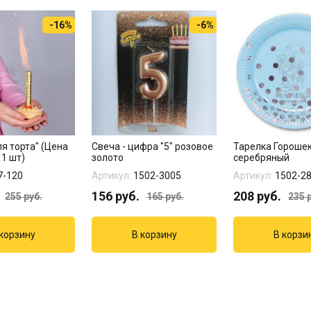
-16%
-6%
я торта" (Цена
Свеча - цифра "5" розовое
Тарелка Гороше
 1 шт)
золото
серебряный
7-120
Артикул:
1502-3005
Артикул:
1502-2
156
руб.
208
руб.
255
руб.
165
руб.
235
р