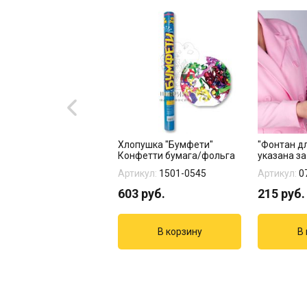
гированная фигура
Хлопушка "Бумфети"
"Фонтан дл
озавр мятный в
Конфетти бумага/фольга
указана за
аке
кул:
1208-0820
Артикул:
1501-0545
Артикул:
0
руб.
603
руб.
215
руб.