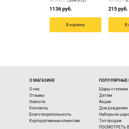
кул:
1207-5554
Артикул:
1204-0127
Артикул:
0
8
руб.
1136
руб.
215
руб.
О МАГАЗИНЕ
ПОПУЛЯРНЫЕ 
О нас
Шары с гелием
Отзывы
Детям
Новости
Акции
Контакты
Дни рождения
Благотворительность
Наборы из шар
Корпоративным клиентам
Топ продаж
ПОСМОТРЕТЬ В