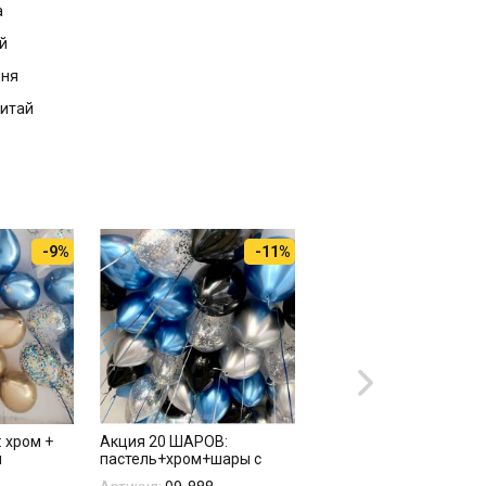
а
й
дня
Китай
-9%
-11%
 хром +
Акция 20 ШАРОВ:
20 шаров металлик С
и
пастель+хром+шары с
ОБРАБОТКОЙ
конфетти