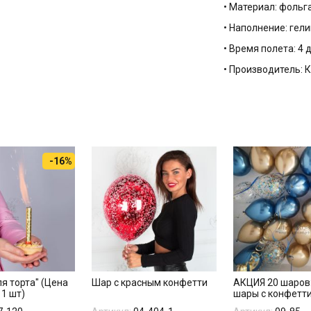
• Материал: фольг
• Наполнение: гели
• Время полета: 4 
• Производитель: 
-16%
я торта" (Цена
Шар с красным конфетти
АКЦИЯ 20 шаров:
 1 шт)
шары с конфетт