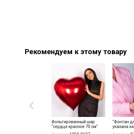
Рекомендуем к этому товару
гированная фигура
Фольгированный шар
"Фонтан дл
ы красно-белые"
"сердце красное 70 см"
указана за