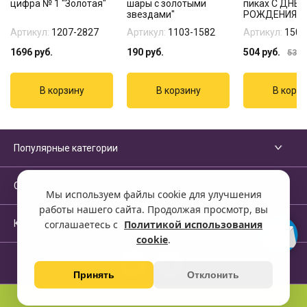
цифра № 1 "Золотая"
шары с золотыми
пиках С ДНЕ
звездами"
РОЖДЕНИЯ з
Артикул:
1207-2827
Артикул:
1103-1582
Артикул:
1502
1696
руб.
190
руб.
504
руб.
535
р
Популярные категории
Сервисы и помощь
Мы используем файлы cookie для улучшения
работы нашего сайта. Продолжая просмотр, вы
Компания
соглашаетесь с
Политикой использования
cookie
.
Принять
Отклонить
Перейти на полную версию сайта