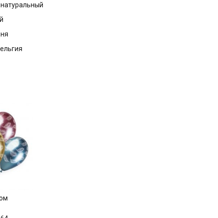
с натуральный
й
дня
Бельгия
ром