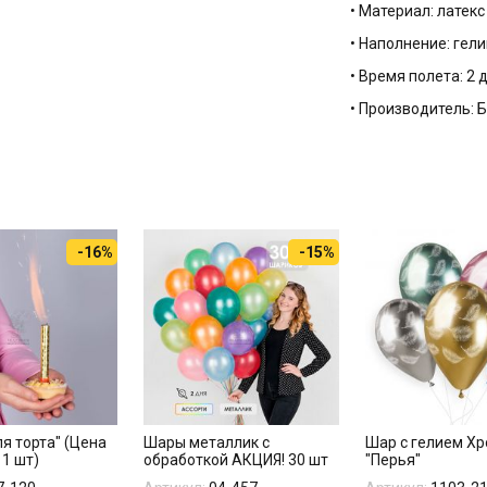
• Материал: латек
• Наполнение: гели
• Время полета: 2 
• Производитель: 
-16%
-15%
я торта" (Цена
Шары металлик с
Шар с гелием Х
 1 шт)
обработкой АКЦИЯ! 30 шт
"Перья"