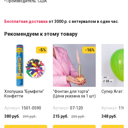
• Производитель: США
Бесплатная доставка
от 3000 р. с интервалом в один час.
Рекомендуем к этому товару
-5%
-16%
Хлопушка "Бумфети"
"Фонтан для торта"
Супер Агат З
Конфетти
(Цена указана за 1 шт)
Артикул:
1501-0590
Артикул:
07-120
Артикул:
1108
380
руб.
215
руб.
348
руб.
399
руб.
255
руб.