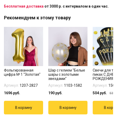
Бесплатная доставка
от 3000 р. с интервалом в один час.
Рекомендуем к этому товару
Фольгированная
Шар с гелием "Белые
Свечи для тор
цифра № 1 "Золотая"
шары с золотыми
пиках С ДНЕ
звездами"
РОЖДЕНИЯ з
Артикул:
1207-2827
Артикул:
1103-1582
Артикул:
1502
1696
руб.
190
руб.
504
руб.
535
р