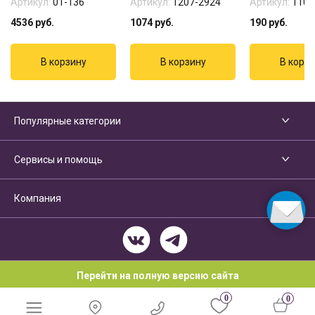
Артикул:
01-136
Артикул:
1207-2924
Артикул:
1103
4536
руб.
1074
руб.
190
руб.
Популярные категории
Сервисы и помощь
Компания
Перейти на полную версию сайта
0
0