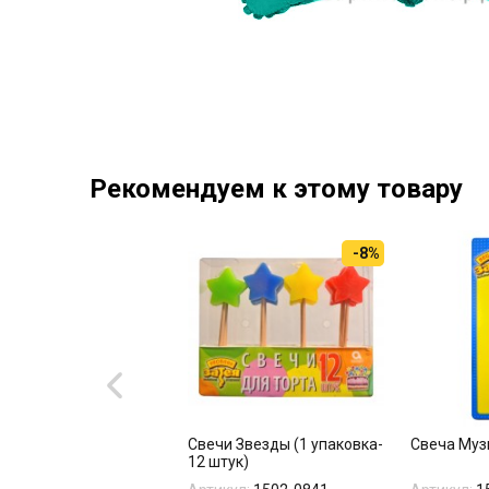
Рекомендуем к этому товару
-8%
ьгированный шар
Свечи Звезды (1 упаковка-
Свеча Муз
озавр бирюзовый"
12 штук)