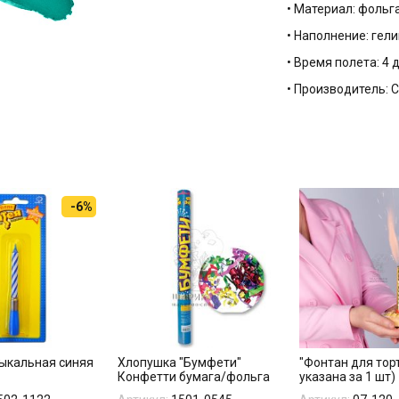
• Материал: фольг
• Наполнение: гели
• Время полета: 4 
• Производитель:
-6%
ыкальная синяя
Хлопушка "Бумфети"
"Фонтан для тор
Конфетти бумага/фольга
указана за 1 шт)