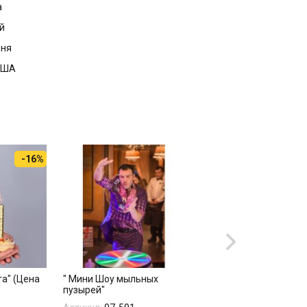
а
й
дня
 США
-16%
та" (Цена
" Мини Шоу мыльных
"ГИГАНТСКОЕ ШОУ
пузырей"
МЫЛЬНЫХ ПУЗЫРЕЙ"