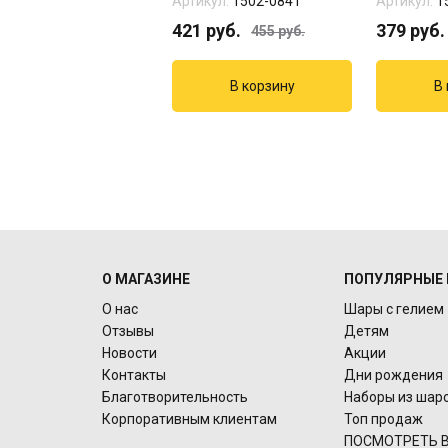
кул:
17564
Артикул:
1502-0841
Артикул:
1
6
руб.
421
руб.
379
руб.
455
руб.
О МАГАЗИНЕ
ПОПУЛЯРНЫЕ 
О нас
Шары с гелием
Отзывы
Детям
Новости
Акции
Контакты
Дни рождения
Благотворительность
Наборы из шар
Корпоративным клиентам
Топ продаж
ПОСМОТРЕТЬ В