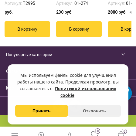
Артикул:
Т2995
Артикул:
01-274
Артикул:
01-2
руб.
230
руб.
2880
руб.
411
Популярные категории
Сервисы и помощь
Мы используем файлы cookie для улучшения
работы нашего сайта. Продолжая просмотр, вы
Компания
соглашаетесь с
Политикой использования
cookie
.
Принять
Отклонить
Перейти на полную версию сайта
0
0