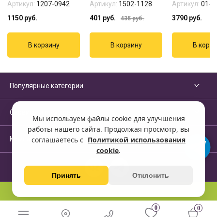
Артикул:
1207-0942
Артикул:
1502-1128
Артикул:
01-2
1150
руб.
401
руб.
3790
руб.
435
руб.
Популярные категории
Сервисы и помощь
Мы используем файлы cookie для улучшения
работы нашего сайта. Продолжая просмотр, вы
Компания
соглашаетесь с
Политикой использования
cookie
.
Принять
Отклонить
Перейти на полную версию сайта
0
0