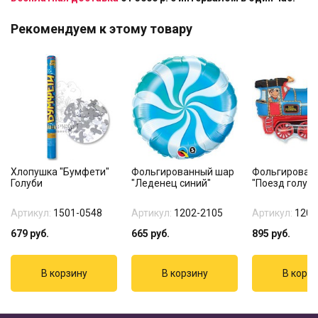
Рекомендуем к этому товару
Хлопушка "Бумфети"
Фольгированный шар
Фольгирован
Голуби
"Леденец синий"
"Поезд голубо
Артикул:
1501-0548
Артикул:
1202-2105
Артикул:
1207
679
руб.
665
руб.
895
руб.