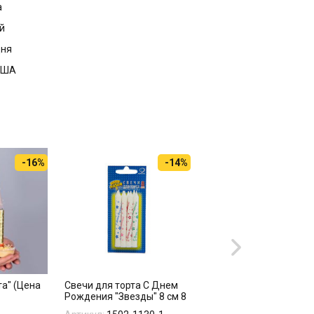
а
й
дня
 США
-16%
-14%
та" (Цена
Свечи для торта С Днем
Супер Агат Зеленый
Рождения "Звезды" 8 см 8
шт...