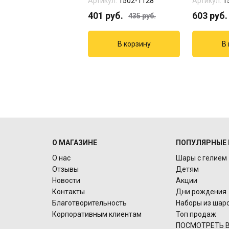
кул:
01-123
Артикул:
1502-1128
Артикул:
1
5
руб.
401
руб.
603
руб.
435
руб.
О МАГАЗИНЕ
ПОПУЛЯРНЫЕ 
О нас
Шары с гелием
Отзывы
Детям
Новости
Акции
Контакты
Дни рождения
Благотворительность
Наборы из шар
Корпоративным клиентам
Топ продаж
ПОСМОТРЕТЬ В