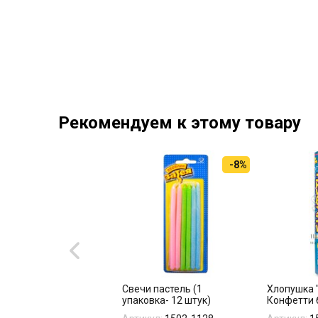
Рекомендуем к этому товару
-8%
ьгированный шар
Свечи пастель (1
Хлопушка 
зда 70см 23 февраля"
упаковка- 12 штук)
Конфетти 