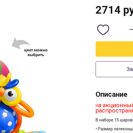
2714
ру
За
Описание
а акционный
Н
распростран
В наборе 15 шаров 
• Размер латексны