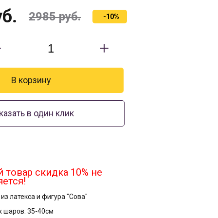
б.
2985
руб.
-10%
казать в один клик
 товар скидка 10% не
яется!
из латекса и фигура "Сова"
х шаров: 35-40см