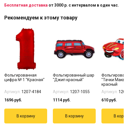
Бесплатная доставка
от 3000 р. с интервалом в один час.
Рекомендуем к этому товару
Фольгированная
Фольгированный шар
Фольгирован
цифра № 1 "Красная"
"Джип красный"
"Тачки Макви
красный
Артикул:
1207-4184
Артикул:
1207-1055
Артикул:
1207
1696
руб.
1114
руб.
610
руб.