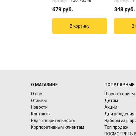
кул:
14-478-4
Артикул:
1501-0548
Артикул:
1
0
руб.
679
руб.
348
руб.
О МАГАЗИНЕ
ПОПУЛЯРНЫЕ 
О нас
Шары с гелием
Отзывы
Детям
Новости
Акции
Контакты
Дни рождения
Благотворительность
Наборы из шар
Корпоративным клиентам
Топ продаж
ПОСМОТРЕТЬ В