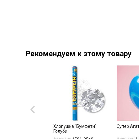
Рекомендуем к этому товару
бка пустая 60*76*80
Хлопушка "Бумфети"
Супер Ага
Голубая)
Голуби