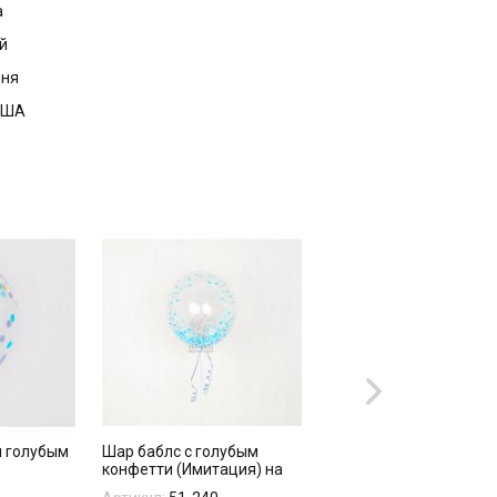
а
й
дня
 США
 голубым
Шар баблс с голубым
Фольгированный шар
конфетти (Имитация) на
"Голова слона голубая
грузе