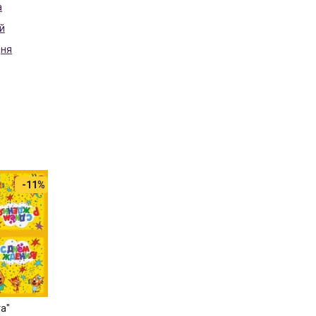
а
й
дня
-11%
а"