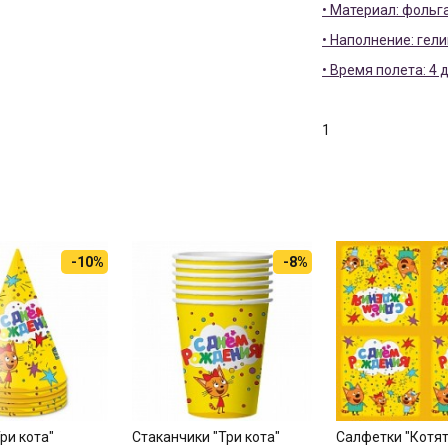
• Материал: фольг
• Наполнение: гели
• Время полета: 4 
1
-10%
-8%
ри кота"
Стаканчики "Три кота"
Салфетки "Котят