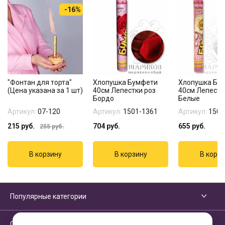
-16%
"Фонтан для торта"
Хлопушка Бумфети
Хлопушка Бу
(Цена указана за 1 шт)
40см Лепестки роз
40см Лепестк
Бордо
Белые
Артикул:
07-120
Артикул:
1501-1361
Артикул:
1501
215
руб.
704
руб.
655
руб.
255
руб.
Популярные категории
Сервисы и помощь