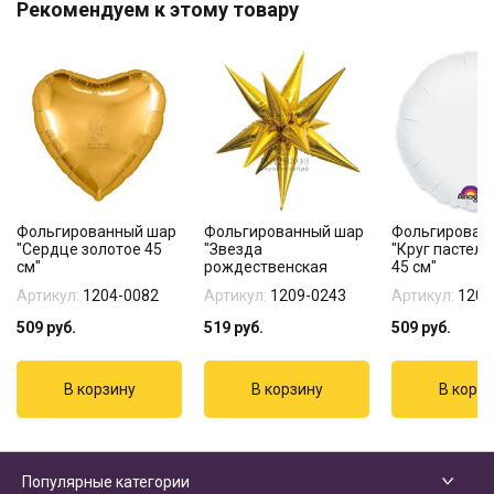
Рекомендуем к этому товару
Фольгированный шар
Фольгированный шар
Фольгирован
"Сердце золотое 45
"Звезда
"Круг пастел
см"
рождественская
45 см"
золотая"
Артикул:
1204-0082
Артикул:
1209-0243
Артикул:
1204
509
руб.
519
руб.
509
руб.
Популярные категории