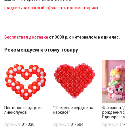
(надпись на ваш выбор) указать в комментариях
Бесплатная доставка
от 3000 р. с интервалом в один час.
Рекомендуем к этому товару
Плетеное сердце из
"Плетеное сердце на
Фотозона "Д
линколунов
каркасе"
рождения с
Единорогом"
Артикул:
01-330
Артикул:
01-504
Артикул:
11-1