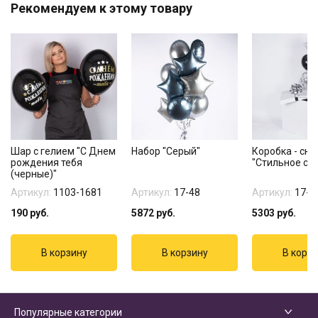
Рекомендуем к этому товару
Шар с гелием "С Днем
Набор "Серый"
Коробка - сю
рождения тебя
"Стильное се
(черные)"
Артикул:
1103-1681
Артикул:
17-48
Артикул:
17-1
190
руб.
5872
руб.
5303
руб.
Популярные категории