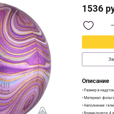
1536
ру
За
Описание
• Размер в надутом
• Материал: фольг
• Наполнение: гели
• Время полета: 4 