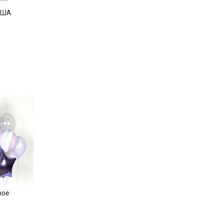
 США
вое