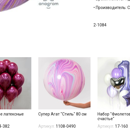
• Производитель:
2-1084
е латексные
Супер Агат "Стиль" 80 см
Набор "Фиолето
счастье"
4-382
Артикул:
1108-0490
Артикул:
17-160