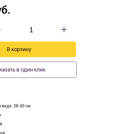
б.
казать в один клик
 виде: 38-40 см
а
й
дня