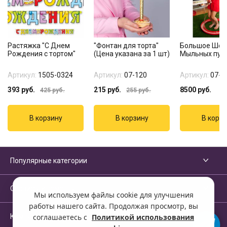
Растяжка "С Днем
"Фонтан для торта"
Большое Шоу
Рождения с тортом"
(Цена указана за 1 шт)
Мыльных пуз
Артикул:
1505-0324
Артикул:
07-120
Артикул:
07-1
393
руб.
215
руб.
8500
руб.
425
руб.
255
руб.
Популярные категории
Сервисы и помощь
Мы используем файлы cookie для улучшения
работы нашего сайта. Продолжая просмотр, вы
Компания
соглашаетесь с
Политикой использования