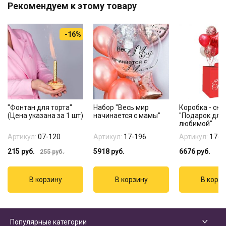
Рекомендуем к этому товару
-16%
"Фонтан для торта"
Набор "Весь мир
Коробка - сю
(Цена указана за 1 шт)
начинается с мамы"
"Подарок для
любимой"
Артикул:
07-120
Артикул:
17-196
Артикул:
17-2
215
руб.
5918
руб.
6676
руб.
255
руб.
Популярные категории