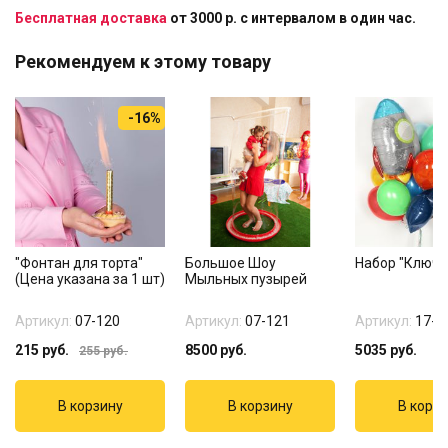
Бесплатная доставка
от 3000 р. с интервалом в один час.
Рекомендуем к этому товару
-16%
"Фонтан для торта"
Большое Шоу
Набор "Ключ н
(Цена указана за 1 шт)
Мыльных пузырей
Артикул:
07-120
Артикул:
07-121
Артикул:
17-1
215
руб.
8500
руб.
5035
руб.
255
руб.