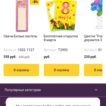
-8%
Свечи Белые пастель
Бесплатная открытка
Цветок "Рома
8 марта
держится 3-4
Артикул:
1502-1127
Артикул:
Т2995
Артикул:
01-2
393
руб.
руб.
230
руб.
425
руб.
Популярные категории
Сервисы и помощь
Мы используем файлы cookie для улучшения