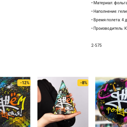
• Материал: фольг
• Наполнение: гели
• Время полета: 4 
• Производитель: 
2-575
-12%
-8%