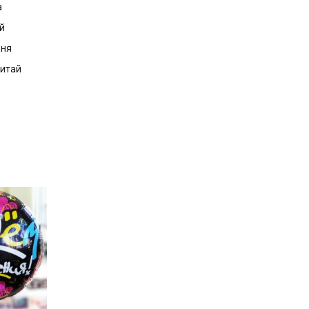
а
й
дня
Китай