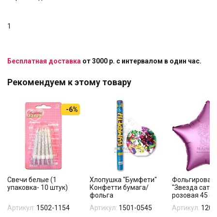
1
Бесплатная доставка
от 3000 р. с интервалом в один час.
Рекомендуем к этому товару
-6%
Свечи белые (1
Хлопушка "Бумфети"
Фольгирован
упаковка- 10 штук)
Конфетти бумага/
"Звезда сати
фольга
розовая 45 см
Артикул:
1502-1154
Артикул:
1501-0545
Артикул:
1204