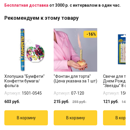
Бесплатная доставка
от 3000 р. с интервалом в один час.
Рекомендуем к этому товару
-16%
Хлопушка "Бумфети"
"Фонтан для торта"
Свечи для тор
Конфетти бумага/
(Цена указана за 1 шт)
Днем Рожде
фольга
"Звезды" 8 см 
Артикул:
1501-0545
Артикул:
07-120
Артикул:
1502
603
руб.
215
руб.
121
руб.
255
руб.
140
р