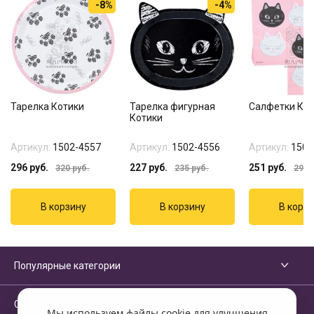
-8%
-4%
Тарелка Котики
Тарелка фигурная
Салфетки Кот
Котики
Артикул:
1502-4557
Артикул:
1502-4556
Артикул:
1502
296
руб.
227
руб.
251
руб.
320
руб.
235
руб.
299
р
Популярные категории
Сервисы и помощь
Мы используем файлы cookie для улучшения