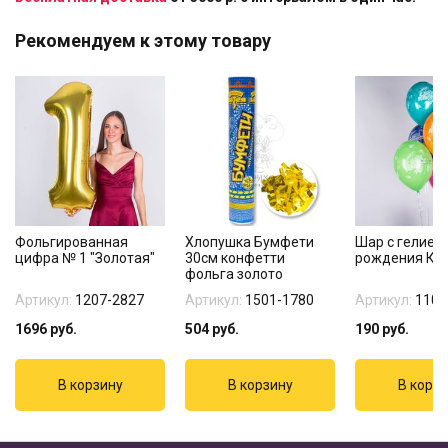
Рекомендуем к этому товару
Фольгированная
Хлопушка Бумфети
Шар с гелием
цифра № 1 "Золотая"
30см конфетти
рождения Ко
фольга золото
Артикул:
1207-2827
Артикул:
1501-1780
Артикул:
1103
1696
руб.
504
руб.
190
руб.