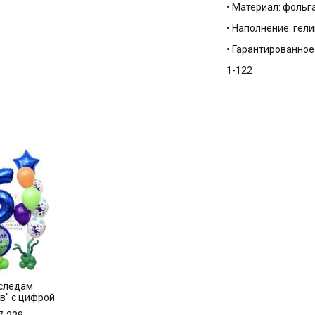
• Материал: фольг
• Наполнение: гели
• Гарантированное
1-122
 следам
в" с цифрой