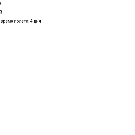
а
й
 время полета: 4 дня