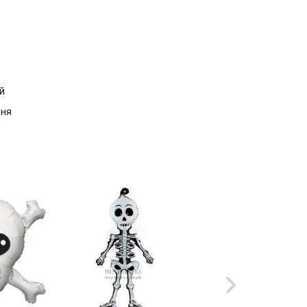
й
дня