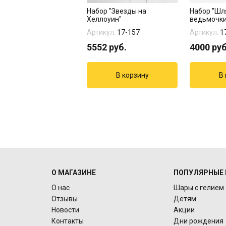
гированный шар "
Набор "Звезды на
Набор "Шл
п хохлома"
Хеллоуин"
ведьмочки
кул:
1207-3595
Артикул:
17-157
Артикул:
1
6
руб.
5552
руб.
4000
руб
О МАГАЗИНЕ
ПОПУЛЯРНЫЕ 
О нас
Шары с гелием
Отзывы
Детям
Новости
Акции
Контакты
Дни рождения