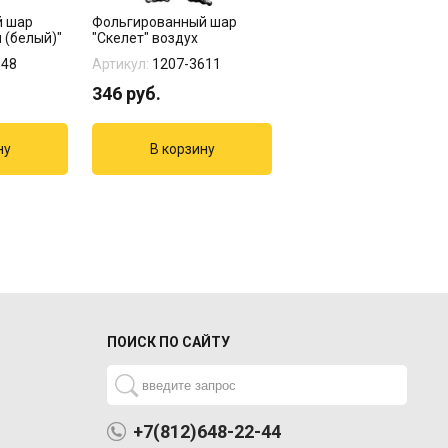
й шар
Фольгированный шар
Шар с гелием "Хеллоу
 (белый)"
"Скелет" воздух
тыква № 1"
348
Артикул:
1207-3611
Артикул:
04-251
346
руб.
183
руб.
ПОИСК ПО САЙТУ
+7(812)648-22-44