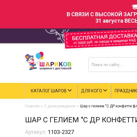
В СВЯЗИ С ВЫСОКОЙ ЗАГ
31 августа ВЕС
КАТАЛОГ ШАРОВ
ДЛЯ КОГО
ПРАЗДНИ
Главная
-
С днем рождения
-
Шар с гелием "С ДР конфетти ф
ШАР С ГЕЛИЕМ "С ДР КОНФЕТ
Артикул:
1103-2327