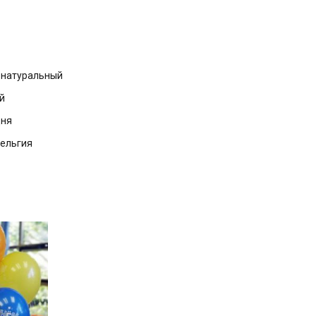
с натуральный
й
дня
Бельгия