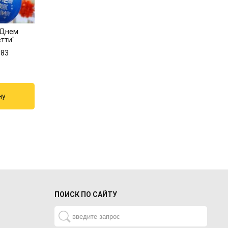
 Днем
тти"
883
ПОИСК ПО САЙТУ