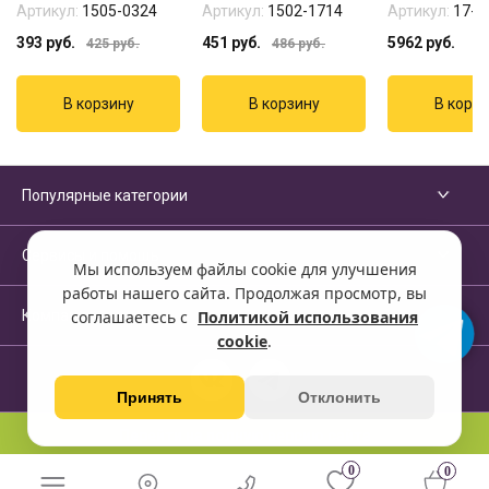
Артикул:
1505-0324
Артикул:
1502-1714
Артикул:
17-3
393
руб.
451
руб.
5962
руб.
425
руб.
486
руб.
Популярные категории
Сервисы и помощь
Мы используем файлы cookie для улучшения
работы нашего сайта. Продолжая просмотр, вы
Компания
соглашаетесь с
Политикой использования
cookie
.
Принять
Отклонить
Перейти на полную версию сайта
0
0