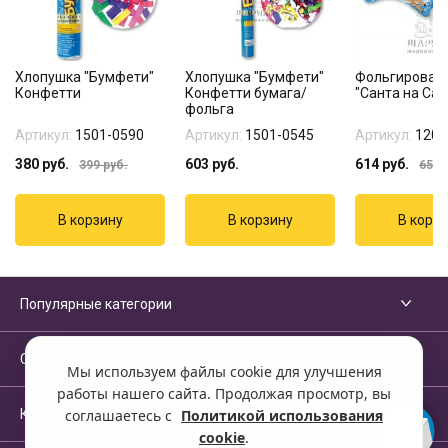
Хлопушка "Бумфети"
Хлопушка "Бумфети"
Фольгирован
Конфетти
Конфетти бумага/
"Санта на Сан
фольга
Артикул:
1501-0590
Артикул:
1501-0545
Артикул:
1207
380
руб.
603
руб.
614
руб.
399
руб.
650
р
Популярные категории
Сервисы и помощь
Мы используем файлы cookie для улучшения
работы нашего сайта. Продолжая просмотр, вы
Компания
соглашаетесь с
Политикой использования
cookie
.