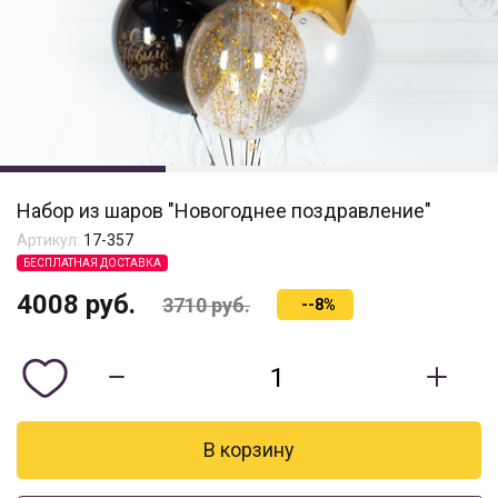
Набор из шаров "Новогоднее поздравление"
Артикул:
17-357
БЕСПЛАТНАЯ ДОСТАВКА
4008
руб.
3710
руб.
--8%