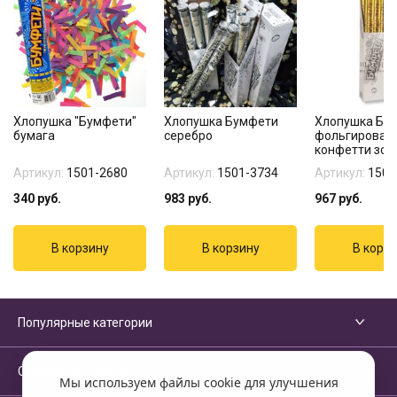
Хлопушка "Бумфети"
Хлопушка Бумфети
Хлопушка Бу
бумага
серебро
фольгирован
конфетти зол
Артикул:
1501-2680
Артикул:
1501-3734
Артикул:
1501
340
руб.
983
руб.
967
руб.
Популярные категории
Сервисы и помощь
Мы используем файлы cookie для улучшения