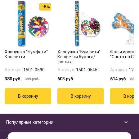
-5%
Хлопушка "Бумфети"
Хлопушка "Бумфети"
Фольгирован
Конфетти
Конфетти бумага/
"Санта на Сан
фольга
Артикул:
1501-0590
Артикул:
1501-0545
Артикул:
1207
380
руб.
603
руб.
614
руб.
399
руб.
650
р
Популярные категории